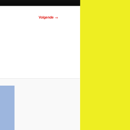
Afbeeldingsnavigatie
Volgende →