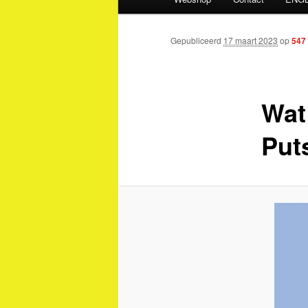
Gepubliceerd
17 maart 2023
op
547
Wat
Put