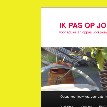
Spring
naar
de
IK PAS OP J
primaire
voor advies en oppas voor jouw
inhoud
Hoofdmenu
Oppas voor jouw kat, your catsit
Webshop
Contact
ENGL