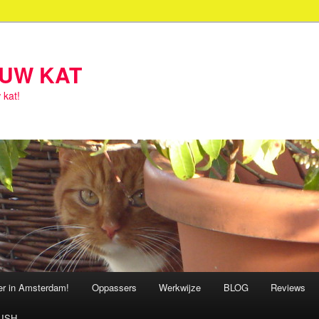
OUW KAT
 kat!
ter in Amsterdam!
Oppassers
Werkwijze
BLOG
Reviews
ISH