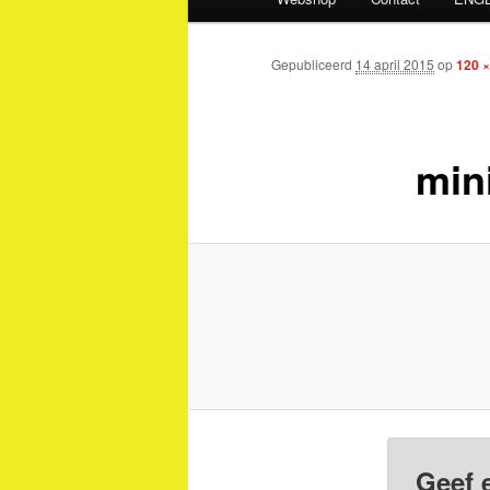
Gepubliceerd
14 april 2015
op
120 ×
min
Geef 