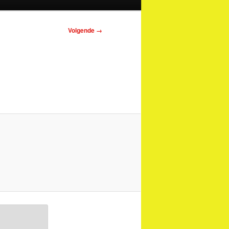
Afbeeldingsnavigatie
Volgende →