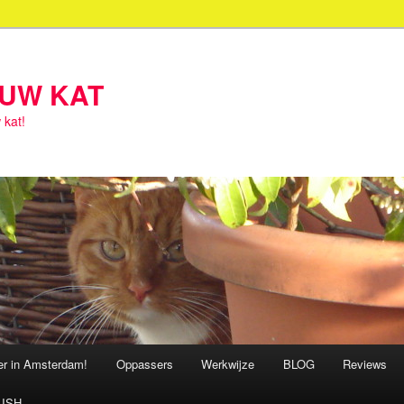
OUW KAT
 kat!
ter in Amsterdam!
Oppassers
Werkwijze
BLOG
Reviews
ISH