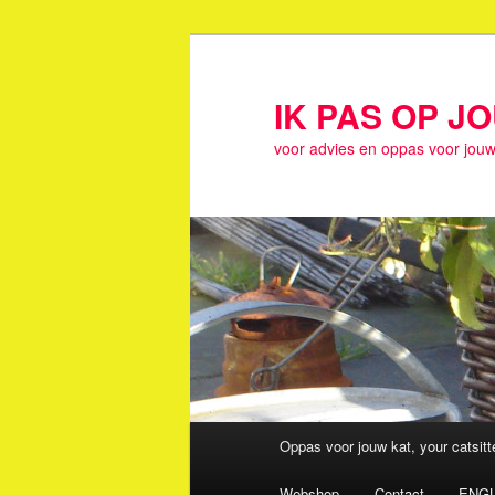
Spring
naar
de
IK PAS OP J
primaire
voor advies en oppas voor jouw
inhoud
Hoofdmenu
Oppas voor jouw kat, your catsit
Webshop
Contact
ENGL