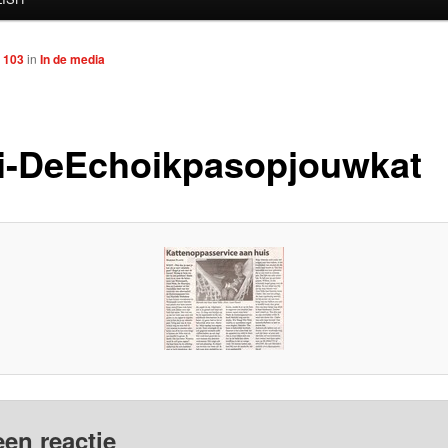
 103
in
In de media
i-DeEchoikpasopjouwkat
een reactie