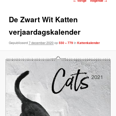
← Vorige
Volgende →
De Zwart Wit Katten
verjaardagskalender
Gepubliceerd
7 december 2020
op
550 × 779
in
Kattenkalender