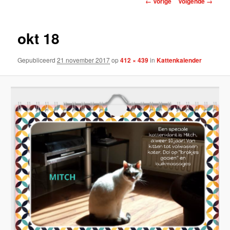
← Vorige
Volgende →
okt 18
Gepubliceerd
21 november 2017
op
412 × 439
in
Kattenkalender