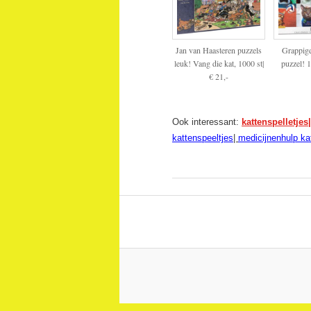
Jan van Haasteren puzzels
Grappig
leuk! Vang die kat, 1000 st|
puzzel! 1
€ 21,-
Ook interessant:
kattenspelletjes
kattenspeeltjes
|
medicijnenhulp ka