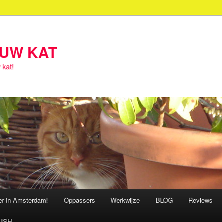
OUW KAT
 kat!
ter in Amsterdam!
Oppassers
Werkwijze
BLOG
Reviews
ISH