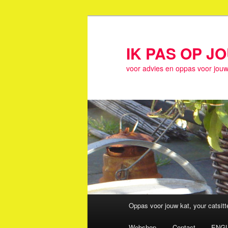
Spring
naar
de
IK PAS OP J
primaire
voor advies en oppas voor jouw
inhoud
Hoofdmenu
Oppas voor jouw kat, your catsit
Webshop
Contact
ENGL