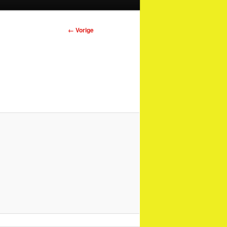
Afbeeldingsnavigatie
← Vorige