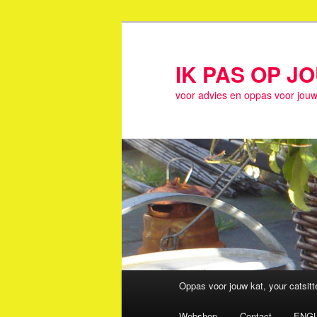
Spring
naar
de
IK PAS OP J
primaire
voor advies en oppas voor jouw
inhoud
Hoofdmenu
Oppas voor jouw kat, your catsit
Webshop
Contact
ENGL