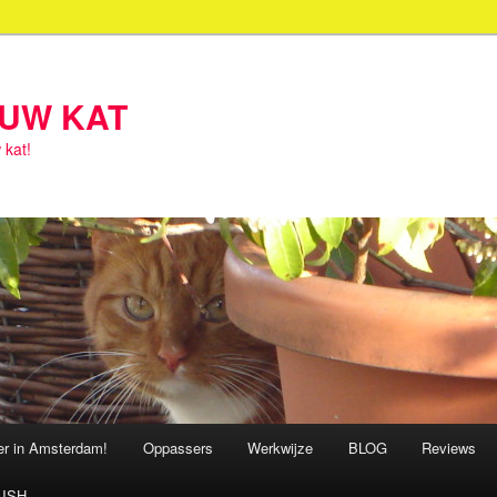
OUW KAT
 kat!
ter in Amsterdam!
Oppassers
Werkwijze
BLOG
Reviews
ISH