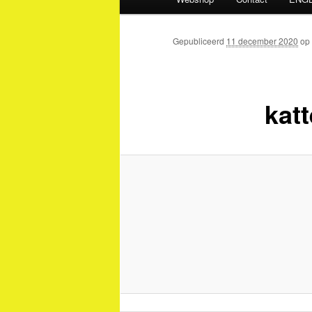
Gepubliceerd
11 december 2020
op
kat