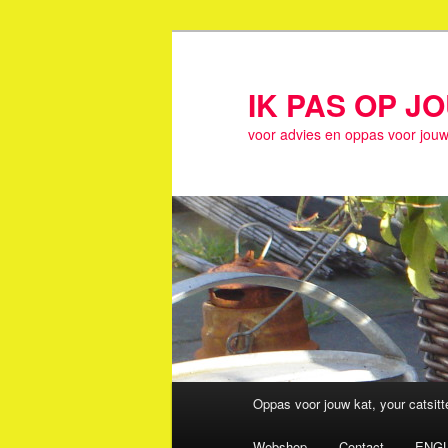
Spring
naar
de
IK PAS OP J
primaire
voor advies en oppas voor jouw
inhoud
Hoofdmenu
Oppas voor jouw kat, your catsit
Webshop
Contact
ENGL