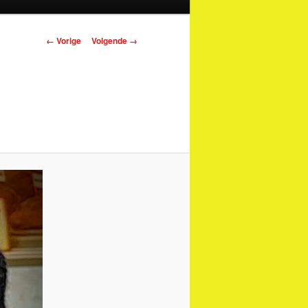
Afbeeldingsnavigatie
← Vorige
Volgende →