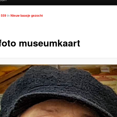
 559
in
Nieuw baasje gezocht
foto museumkaart