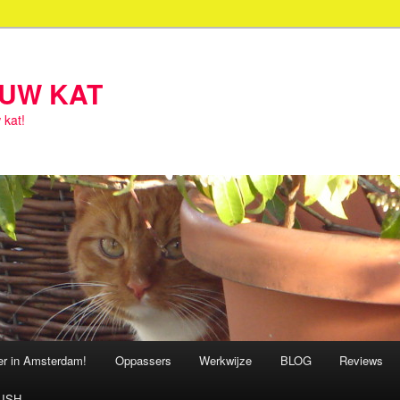
OUW KAT
 kat!
ter in Amsterdam!
Oppassers
Werkwijze
BLOG
Reviews
ISH