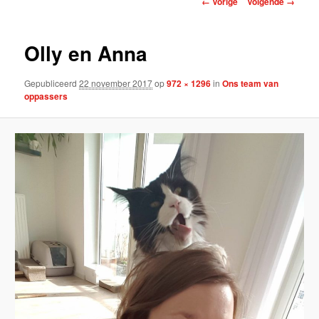
← Vorige
Volgende →
Olly en Anna
Gepubliceerd
22 november 2017
op
972 × 1296
in
Ons team van
oppassers