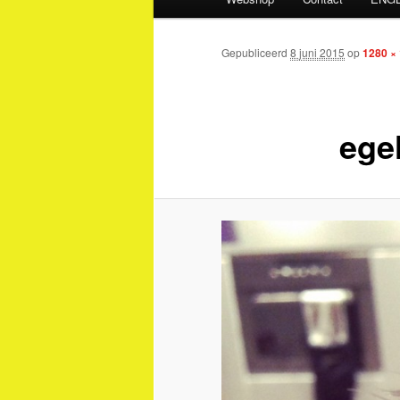
Gepubliceerd
8 juni 2015
op
1280 ×
egel