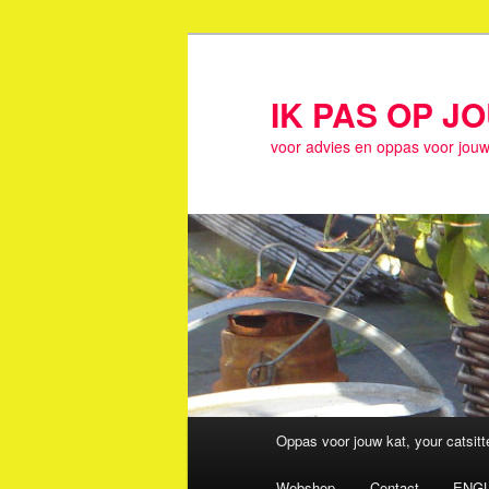
Spring
naar
de
IK PAS OP J
primaire
voor advies en oppas voor jouw
inhoud
Hoofdmenu
Oppas voor jouw kat, your catsit
Webshop
Contact
ENGL