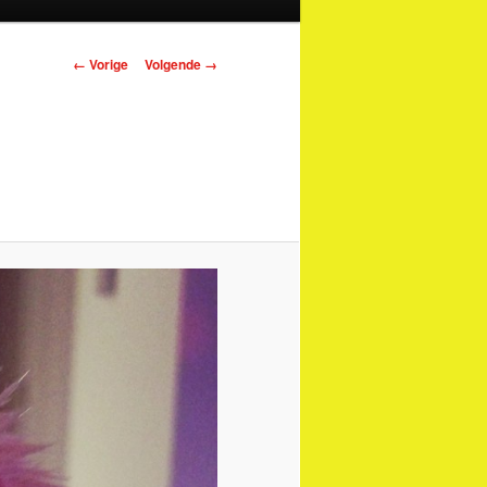
Afbeeldingsnavigatie
← Vorige
Volgende →