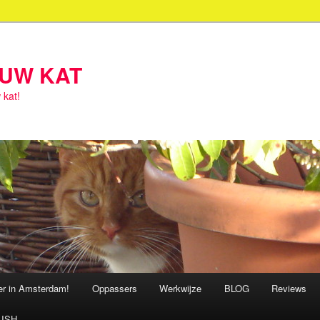
OUW KAT
 kat!
ter in Amsterdam!
Oppassers
Werkwijze
BLOG
Reviews
ISH