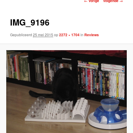
← Vorige
Volgende →
IMG_9196
Gepubliceerd
25 mei 2015
op
2272 × 1704
in
Reviews