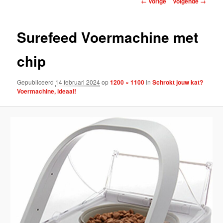
← Vorige
Volgende →
Surefeed Voermachine met
chip
Gepubliceerd
14 februari 2024
op
1200 × 1100
in
Schrokt jouw kat?
Voermachine, ideaal!