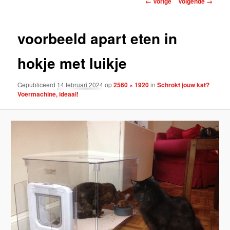
← Vorige
Volgende →
voorbeeld apart eten in
hokje met luikje
Gepubliceerd
14 februari 2024
op
2560 × 1920
in
Schrokt jouw kat?
Voermachine, ideaal!