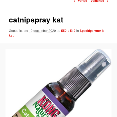
← Vorige
Volgende →
catnipspray kat
Gepubliceerd
10 december 2020
op
550 × 519
in
Speeltips voor je
kat