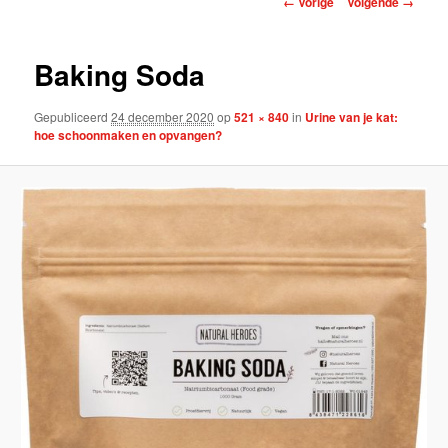
← Vorige
Volgende →
Baking Soda
Gepubliceerd
24 december 2020
op
521 × 840
in
Urine van je kat:
hoe schoonmaken en opvangen?