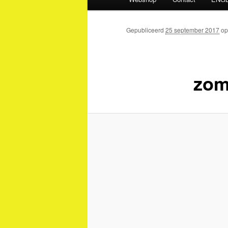
Gepubliceerd
25 september 2017
o
zom