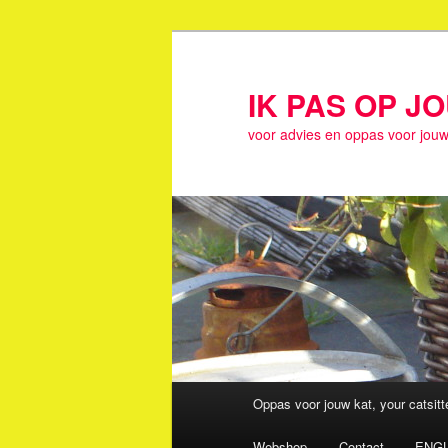
Spring
naar
de
IK PAS OP J
primaire
voor advies en oppas voor jouw
inhoud
Hoofdmenu
Oppas voor jouw kat, your catsit
Webshop
Contact
ENGL