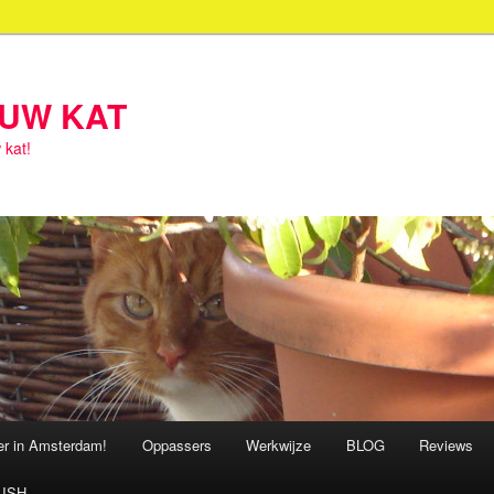
OUW KAT
 kat!
ter in Amsterdam!
Oppassers
Werkwijze
BLOG
Reviews
ISH