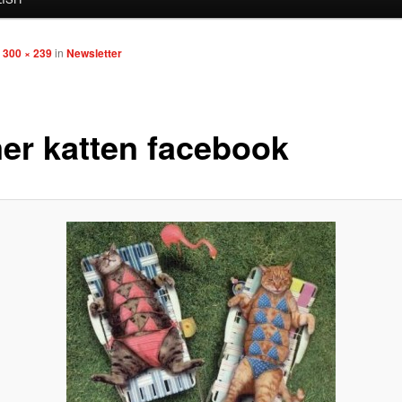
p
300 × 239
in
Newsletter
er katten facebook