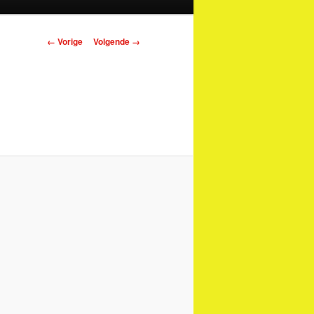
Afbeeldingsnavigatie
← Vorige
Volgende →